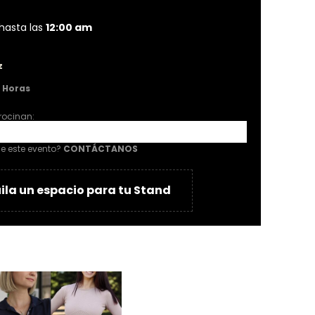
hasta las
12:00 am
z
 Horas
rocinan:
a was found
de este evento?
CONTÁCTANOS
ila un espacio para tu Stand