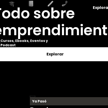
entos
Cursos
eBooks
Blog
Contacto
Todo sobre
Explora
emprendimient
Cursos, Ebooks, Eventos y
Podcast
Explorar
Ya Pasó